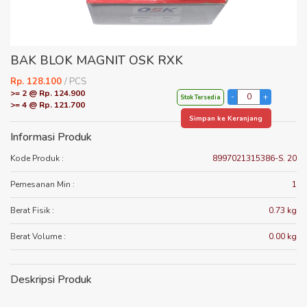
BAK BLOK MAGNIT OSK RXK
Rp. 128.100
/ PCS
>= 2 @ Rp. 124.900
Stok Tersedia
>= 4 @ Rp. 121.700
Simpan ke Keranjang
Informasi Produk
Kode Produk :
8997021315386-S. 20
Pemesanan Min :
1
Berat Fisik :
0.73 kg
Berat Volume :
0.00 kg
Deskripsi Produk