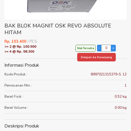
BAK BLOK MAGNIT OSK REVO ABSOLUTE
HITAM
Rp. 103.400
/ PCS
>= 2 @ Rp. 100.900
Stok Tersedia
>= 4 @ Rp. 98.300
Simpan ke Keranjang
Informasi Produk
Kode Produk :
8997021315379-S. 12
Pemesanan Min :
1
Berat Fisik :
0.52 kg
Berat Volume :
0.00 kg
Deskripsi Produk