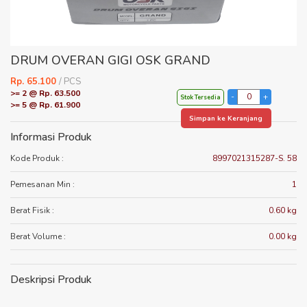
DRUM OVERAN GIGI OSK GRAND
Rp. 65.100
/ PCS
>= 2 @ Rp. 63.500
Stok Tersedia
>= 5 @ Rp. 61.900
Simpan ke Keranjang
Informasi Produk
Kode Produk :
8997021315287-S. 58
Pemesanan Min :
1
Berat Fisik :
0.60 kg
Berat Volume :
0.00 kg
Deskripsi Produk