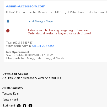
Asian-Accessory.com
Jl. Prof. DR. Latumenten Raya No. 20 J-K Grogol Petamburan. Jakarta Barat. P
Lihat Google Maps
Tidak bisa pilih barang langsung di toko kami.
Order dulu di website, bayar bisa cash di toko!
Telp. (021) 5641747
WhatsApp Admin:
08 131 222 5555
Jam Operasional
Senin - Sabtu: 08.00 WIB - 17.00 WIB
Libur pada hari Minggu dan Tanggal Merah
Download Aplikasi
Aplikasi Asian Accessory versi Android >>>
Asian Accessory
Tentang Kami
Kontak Kami
Ikuti Kami