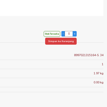
Stok Tersedia
Simpan ke Keranjang
8997021315164-S. 34
1
1.97 kg
0.00 kg