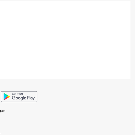
gan
n
n