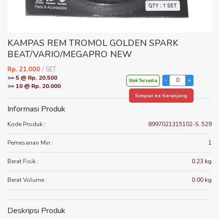
KAMPAS REM TROMOL GOLDEN SPARK
BEAT/VARIO/MEGAPRO NEW
Rp. 21.000
/ SET
>= 5 @ Rp. 20.500
Stok Tersedia
>= 10 @ Rp. 20.000
Simpan ke Keranjang
Informasi Produk
Kode Produk :
8997021315102-S. 529
Pemesanan Min :
1
Berat Fisik :
0.23 kg
Berat Volume :
0.00 kg
Deskripsi Produk