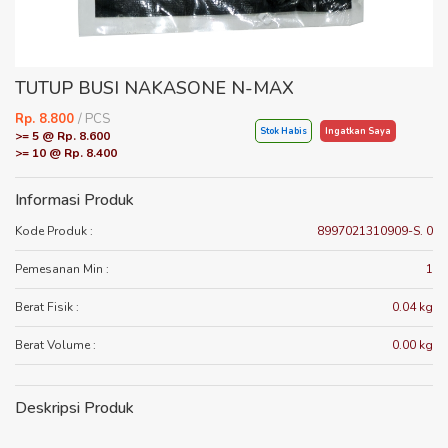
TUTUP BUSI NAKASONE N-MAX
Rp. 8.800
/ PCS
Stok Habis
Ingatkan Saya
>= 5 @ Rp. 8.600
>= 10 @ Rp. 8.400
Informasi Produk
Kode Produk :
8997021310909-S. 0
Pemesanan Min :
1
Berat Fisik :
0.04 kg
Berat Volume :
0.00 kg
Deskripsi Produk