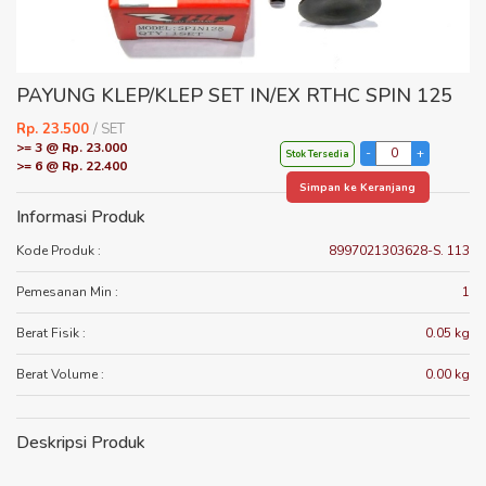
PAYUNG KLEP/KLEP SET IN/EX RTHC SPIN 125
Rp. 23.500
/ SET
>= 3 @ Rp. 23.000
Stok Tersedia
>= 6 @ Rp. 22.400
Simpan ke Keranjang
Informasi Produk
Kode Produk :
8997021303628-S. 113
Pemesanan Min :
1
Berat Fisik :
0.05 kg
Berat Volume :
0.00 kg
Deskripsi Produk