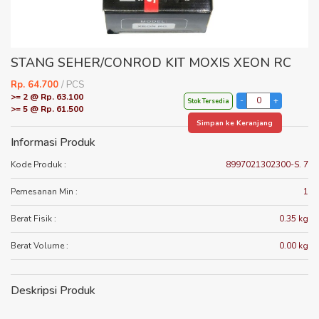
STANG SEHER/CONROD KIT MOXIS XEON RC
Rp. 64.700
/ PCS
>= 2 @ Rp. 63.100
Stok Tersedia
>= 5 @ Rp. 61.500
Simpan ke Keranjang
Informasi Produk
Kode Produk :
8997021302300-S. 7
Pemesanan Min :
1
Berat Fisik :
0.35 kg
Berat Volume :
0.00 kg
Deskripsi Produk