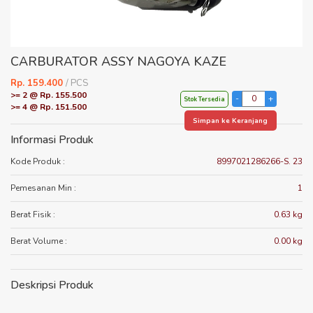
CARBURATOR ASSY NAGOYA KAZE
Rp. 159.400
/ PCS
>= 2 @ Rp. 155.500
Stok Tersedia
>= 4 @ Rp. 151.500
Simpan ke Keranjang
Informasi Produk
Kode Produk :
8997021286266-S. 23
Pemesanan Min :
1
Berat Fisik :
0.63 kg
Berat Volume :
0.00 kg
Deskripsi Produk