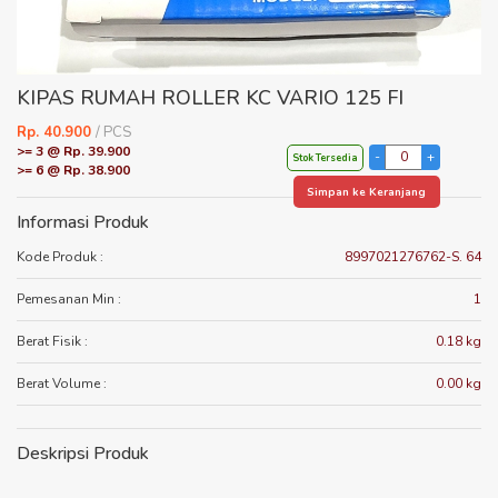
KIPAS RUMAH ROLLER KC VARIO 125 FI
Rp. 40.900
/ PCS
>= 3 @ Rp. 39.900
Stok Tersedia
>= 6 @ Rp. 38.900
Simpan ke Keranjang
Informasi Produk
Kode Produk :
8997021276762-S. 64
Pemesanan Min :
1
Berat Fisik :
0.18 kg
Berat Volume :
0.00 kg
Deskripsi Produk