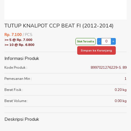
TUTUP KNALPOT CCP BEAT FI (2012-2014)
Rp. 7.100
/ PCS
>= 5 @ Rp. 7.000
Stok Tersedia
>= 10 @ Rp. 6.800
Simpan ke Keranjang
Informasi Produk
Kode Produk :
8997021276229-S. 89
Pemesanan Min :
1
Berat Fisik :
0.20 kg
Berat Volume :
0.00 kg
Deskripsi Produk