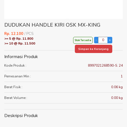
DUDUKAN HANDLE KIRI OSK MX-KING
Rp. 12.100
/ PCS
>= 5 @ Rp. 11.800
Stok Tersedia
>= 10 @ Rp. 11.500
Simpan ke Keranjang
Informasi Produk
Kode Produk :
8997021268590-S. 24
Pemesanan Min :
1
Berat Fisik :
0.06 kg
Berat Volume :
0.00 kg
Deskripsi Produk