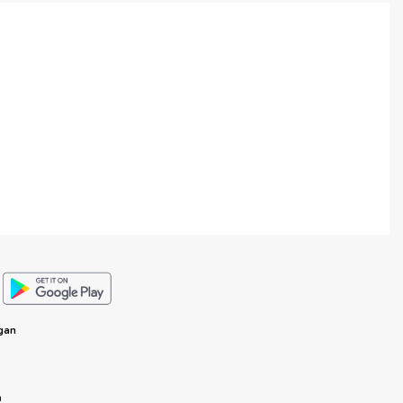
gan
n
n