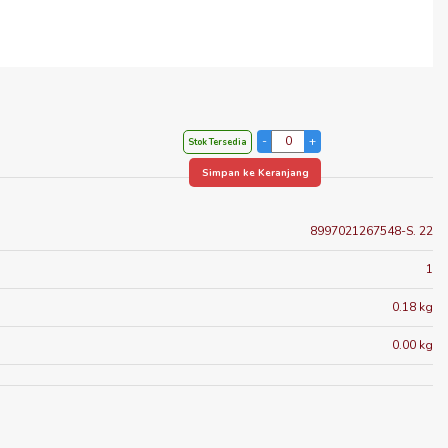
Stok Tersedia
Simpan ke Keranjang
8997021267548-S. 22
1
0.18 kg
0.00 kg