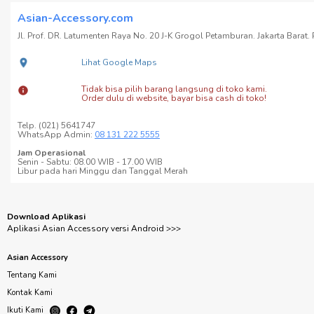
Asian-Accessory.com
Jl. Prof. DR. Latumenten Raya No. 20 J-K Grogol Petamburan. Jakarta Barat. P
Lihat Google Maps
Tidak bisa pilih barang langsung di toko kami.
Order dulu di website, bayar bisa cash di toko!
Telp. (021) 5641747
WhatsApp Admin:
08 131 222 5555
Jam Operasional
Senin - Sabtu: 08.00 WIB - 17.00 WIB
Libur pada hari Minggu dan Tanggal Merah
Download Aplikasi
Aplikasi Asian Accessory versi Android >>>
Asian Accessory
Tentang Kami
Kontak Kami
Ikuti Kami