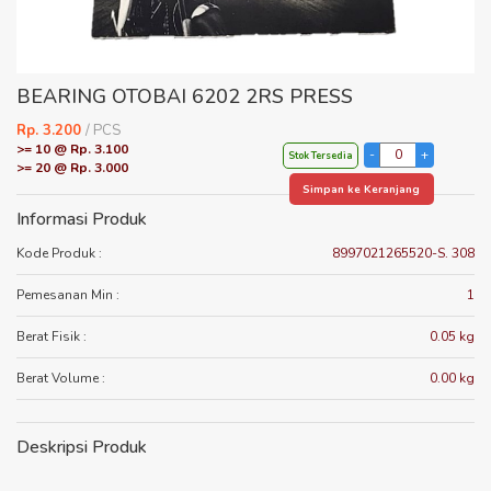
BEARING OTOBAI 6202 2RS PRESS
Rp. 3.200
/ PCS
>= 10 @ Rp. 3.100
Stok Tersedia
>= 20 @ Rp. 3.000
Simpan ke Keranjang
Informasi Produk
Kode Produk :
8997021265520-S. 308
Pemesanan Min :
1
Berat Fisik :
0.05 kg
Berat Volume :
0.00 kg
Deskripsi Produk