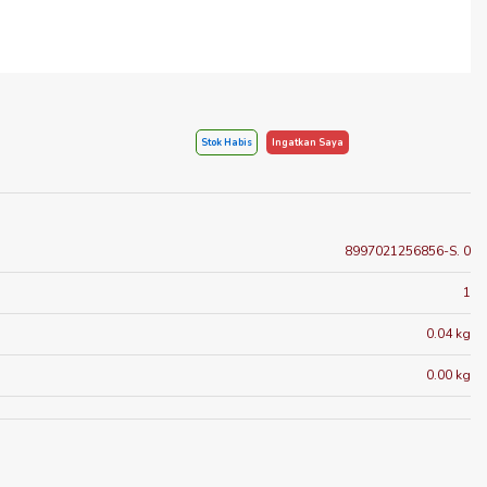
Stok Habis
Ingatkan Saya
8997021256856-S. 0
1
0.04 kg
0.00 kg