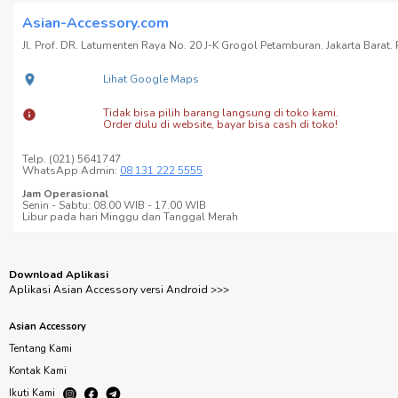
Asian-Accessory.com
Jl. Prof. DR. Latumenten Raya No. 20 J-K Grogol Petamburan. Jakarta Barat. P
Lihat Google Maps
Tidak bisa pilih barang langsung di toko kami.
Order dulu di website, bayar bisa cash di toko!
Telp. (021) 5641747
WhatsApp Admin:
08 131 222 5555
Jam Operasional
Senin - Sabtu: 08.00 WIB - 17.00 WIB
Libur pada hari Minggu dan Tanggal Merah
Download Aplikasi
Aplikasi Asian Accessory versi Android >>>
Asian Accessory
Tentang Kami
Kontak Kami
Ikuti Kami