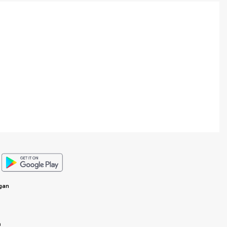
gan
n
n