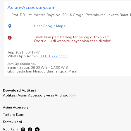
Asian-Accessory.com
Jl. Prof. DR. Latumenten Raya No. 20 J-K Grogol Petamburan. Jakarta Barat. P
Lihat Google Maps
Tidak bisa pilih barang langsung di toko kami.
Order dulu di website, bayar bisa cash di toko!
Telp. (021) 5641747
WhatsApp Admin:
08 131 222 5555
Jam Operasional
Senin - Sabtu: 08.00 WIB - 17.00 WIB
Libur pada hari Minggu dan Tanggal Merah
Download Aplikasi
Aplikasi Asian Accessory versi Android >>>
Asian Accessory
Tentang Kami
Kontak Kami
Ikuti Kami