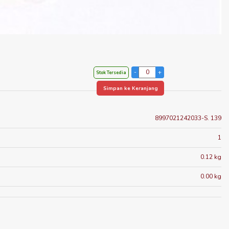
Stok Tersedia
Simpan ke Keranjang
8997021242033-S. 139
1
0.12 kg
0.00 kg