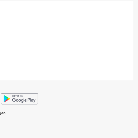
gan
n
n