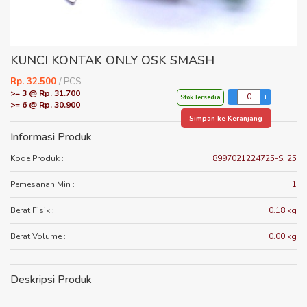
KUNCI KONTAK ONLY OSK SMASH
Rp. 32.500
/ PCS
>= 3 @ Rp. 31.700
Stok Tersedia
>= 6 @ Rp. 30.900
Simpan ke Keranjang
Informasi Produk
Kode Produk :
8997021224725-S. 25
Pemesanan Min :
1
Berat Fisik :
0.18 kg
Berat Volume :
0.00 kg
Deskripsi Produk