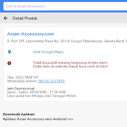
Detail Produk
Asian-Accessory.com
Jl. Prof. DR. Latumenten Raya No. 20 J-K Grogol Petamburan. Jakarta Barat. P
Lihat Google Maps
Tidak bisa pilih barang langsung di toko kami.
Order dulu di website, bayar bisa cash di toko!
Telp. (021) 5641747
WhatsApp Admin:
08 131 222 5555
Jam Operasional
Senin - Sabtu: 08.00 WIB - 17.00 WIB
Libur pada hari Minggu dan Tanggal Merah
Download Aplikasi
Aplikasi Asian Accessory versi Android >>>